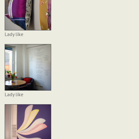
Lady like
Lady like